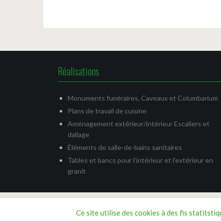
Réalisations
Monuments funéraires, Caveaux et Columbarium
Plans de travail de cuisine
Aménagement extérieur/intérieur Escaliers et
dallage
Éléments de salle-de-bains sanitaires
Tables et bancs pour l’intérieur et l’extérieur en
granit
Ce site utilise des cookies à des fis statits