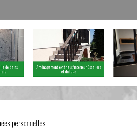
lle de bains,
Aménagement extérieur/intérieur Escaliers
rois
et dallage
ées personnelles