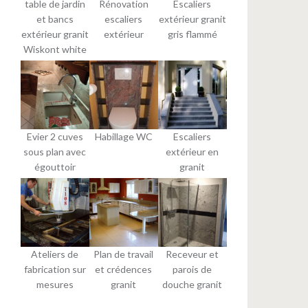
table de jardin
Rénovation
Escaliers
et bancs
escaliers
extérieur granit
extérieur granit
extérieur
gris flammé
Wiskont white
Evier 2 cuves
Habillage WC
Escaliers
sous plan avec
extérieur en
égouttoir
granit
Ateliers de
Plan de travail
Receveur et
fabrication sur
et crédences
parois de
mesures
granit
douche granit