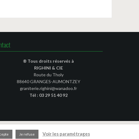
ntact
® Tous droits réservés à
RIGHINI & CIE
Route du Tholy
88640 GRANGES-AUMONTZEY
graniterie.righini@wanadoo.fr
Tél : 03 29 51 40 92
Voir les paramétrages
cepte
Je refuse