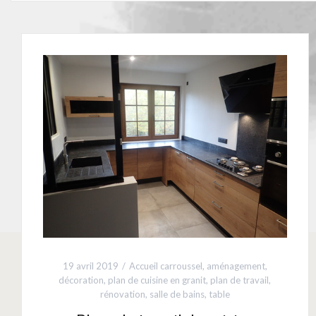
19 avril 2019
Accueil carroussel
,
aménagement
,
décoration
,
plan de cuisine en granit
,
plan de travail
,
rénovation
,
salle de bains
,
table