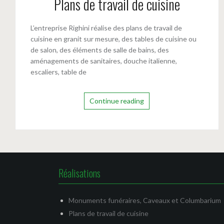
Plans de travail de cuisine
L’entreprise Righini réalise des plans de travail de
cuisine en granit sur mesure, des tables de cuisine ou
de salon, des éléments de salle de bains, des
aménagements de sanitaires, douche italienne,
escaliers, table de
Continue reading
Réalisations
Monuments funéraires, Caveaux et Columbarium
Plans de travail de cuisine