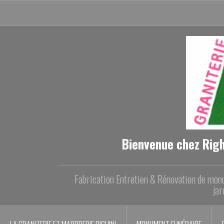
Aller
au
contenu
principal
Bienvenue chez Righ
Fabrication Entretien & Rénovation de monu
jar