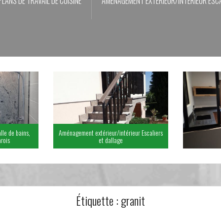
PLANS DE TRAVAIL DE CUISINE
AMÉNAGEMENT EXTÉRIEUR/INTÉRIEUR ESCA
lle de bains,
Aménagement extérieur/intérieur Escaliers
rois
et dallage
Étiquette :
granit