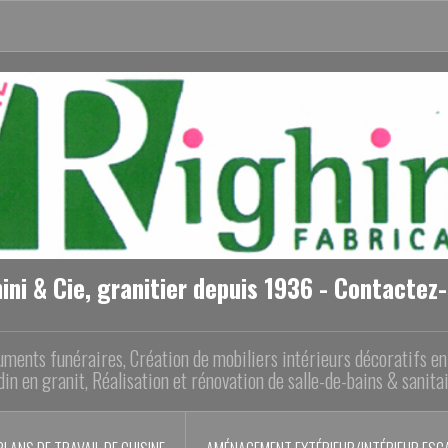
ini & Cie, granitier depuis 1936 - Contactez
ments funéraires, Création de mobiliers intérieurs décoratifs e
din en granit, Réalisation et rénovation de salle-de-bains & sanita