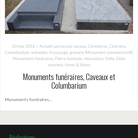
10 mai 2016
Accueil carroussel
,
caveau
,
Cimetieres
,
Cinéraire
,
Columbarium
,
entretien
,
fossoyage
,
gravure
,
Monument commémoratif
,
Monuments funéraires
,
Pierre tombale
,
rénovation
,
Stéle
,
Stèle
souvenir
,
Urnes & Vases
Monuments funéraires, Caveaux et
Columbarium
Monuments funéraires…
Réalisations