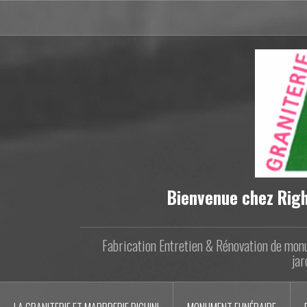
Aller
au
contenu
principal
Bienvenue chez Righ
Fabrication Entretien & Rénovation de monu
jar