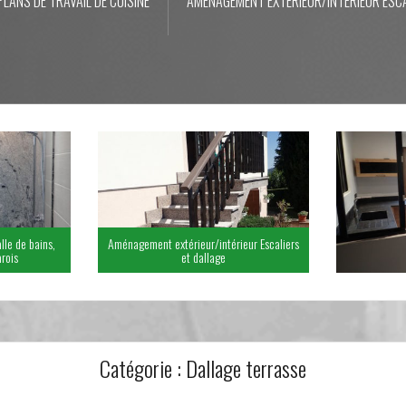
PLANS DE TRAVAIL DE CUISINE
AMÉNAGEMENT EXTÉRIEUR/INTÉRIEUR ESCA
lle de bains,
Aménagement extérieur/intérieur Escaliers
rois
et dallage
Catégorie :
Dallage terrasse